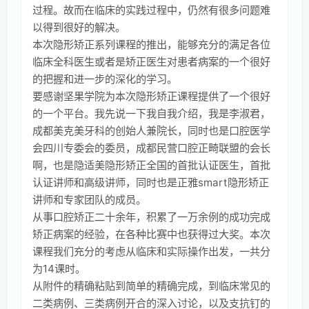
过程。故而在临床的实践过程中，仍然有很多问题难
以得到很好的解决。
本次隐形矫正系列课程的推出，能够充分的满足各位
临床全科医生或者是矫正医生对患者病案的一个很好
的把握和进一步的深化的学习。
要感谢坚果学院为本次隐形矫正课程提供了一个很好
的一个平台。我先说一下我自我介绍，我是李淑君，
成都美克美牙科的创始人兼院长，同时也是口腔医学
会四川专委会的委员，成都民营口腔正畸联盟的会长
啊，也是隐适美隐形矫正全国的首批认证医生，首批
认证讲师和高级讲师，同时也是正雅smart隐形矫正
讲师和专家团队的成员。
从事口腔矫正二十余年，积累了一万余例的成功完成
矫正病案的经验，在各种比赛中也获得过大奖。本次
课程我们充分的考虑从临床和实际操作出发，一共分
为14课时。
从附件的精确粘贴到简单的精确完成，到临床常见的
二类病例、三类病例开合的深入讨论，以及支抗钉的