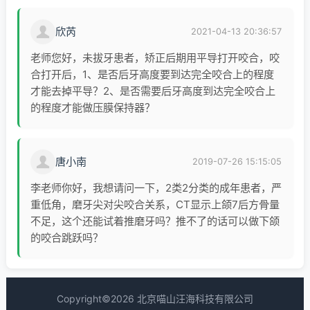
欣芮
2021-04-13 20:36:57
老师您好，未拔牙患者，矫正后期用平导打开咬合，咬
合打开后，1、是否后牙高度要到达完全咬合上的程度
才能去掉平导？2、是否需要后牙高度到达完全咬合上
的程度才能做压膜保持器？
唐小南
2019-07-26 15:15:05
李老师你好，我想请问一下，2类2分类的成年患者，严
重低角，磨牙尖对尖咬合关系，CT显示上颌7后方骨量
不足，这个还能试着推磨牙吗？推不了的话可以做下颌
的咬合跳跃吗？
Copyright©2026 北京喵山汪海科技有限公司