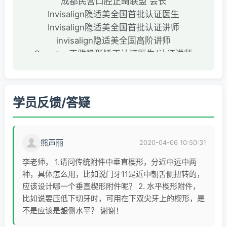
成都民营口腔正畸联盟 会长
Invisalign隐适美全国首批认证医生
Invisalign隐适美全国首批认证讲师
invisalign隐适美全国高阶讲师
Smartee正雅隐形矫正认证医生/认证讲师
Smartee正雅隐形矫正专家团成员
Ormco 全国讲师
中华口腔医学会会员
学员反馈/答疑
中华口腔医学会正畸专科会员
中国民营口腔协会会员
专业从事口腔美学矫正二十余年
熊声丽
2020-04-06 10:50:31
美国Temple大学口腔正畸高级研修文凭
历任亚非牙科集团院长兼正畸总监
李老师， 1.请问传统附件中垂直楔形，分近中远中两
完成正畸病案超过一万例
种，具体怎么用，比如说门牙11是近中朝舌侧扭转的，
多次在国内外专业比赛中获得大奖
应该设计哪一个垂直楔形附件呢？ 2. 水平楔形附件，
比如说要压低下切牙时，可用在下双尖牙上的楔形，是
不是应该是龈侧水平？ 谢谢！